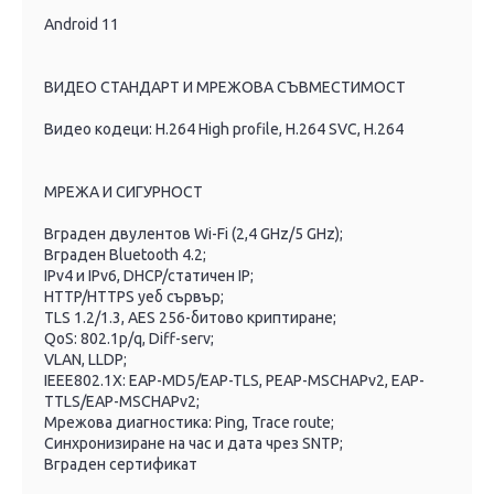
Android 11
ВИДЕО СТАНДАРТ И МРЕЖОВА СЪВМЕСТИМОСТ
Видео кодеци: H.264 High profile, H.264 SVC, H.264
МРЕЖА И СИГУРНОСТ
Вграден двулентов Wi-Fi (2,4 GHz/5 GHz);
Вграден Bluetooth 4.2;
IPv4 и IPv6, DHCP/статичен IP;
HTTP/HTTPS уеб сървър;
TLS 1.2/1.3, AES 256-битово криптиране;
QoS: 802.1p/q, Diff-serv;
VLAN, LLDP;
IEEE802.1X: EAP-MD5/EAP-TLS, PEAP-MSCHAPv2, EAP-
TTLS/EAP-MSCHAPv2;
Мрежова диагностика: Ping, Trace route;
Синхронизиране на час и дата чрез SNTP;
Вграден сертификат