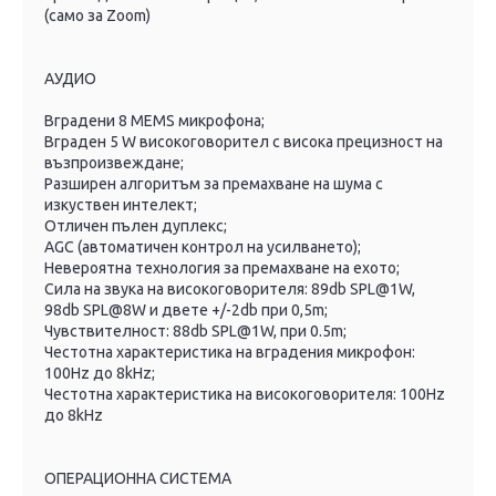
(само за Zoom)
АУДИО
Вградени 8 MEMS микрофона;
Вграден 5 W високоговорител с висока прецизност на
възпроизвеждане;
Разширен алгоритъм за премахване на шума с
изкуствен интелект;
Отличен пълен дуплекс;
AGC (автоматичен контрол на усилването);
Невероятна технология за премахване на ехото;
Сила на звука на високоговорителя: 89db SPL@1W,
98db SPL@8W и двете +/-2db при 0,5m;
Чувствителност: 88db SPL@1W, при 0.5m;
Честотна характеристика на вградения микрофон:
100Hz до 8kHz;
Честотна характеристика на високоговорителя: 100Hz
до 8kHz
ОПЕРАЦИОННА СИСТЕМА