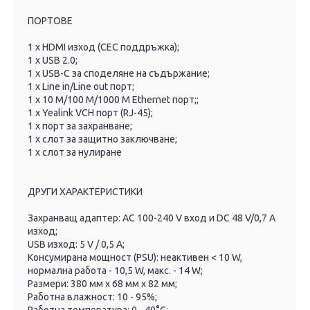
ПОРТОВЕ
1 x HDMI изход (CEC поддръжка);
1 x USB 2.0;
1 x USB-C за споделяне на съдържание;
1 x Line in/Line out порт;
1 x 10 M/100 M/1000 M Ethernet порт;;
1 x Yealink VCH порт (RJ-45);
1 x порт за захранване;
1 x слот за защитно заключване;
1 x слот за нулиране
ДРУГИ ХАРАКТЕРИСТИКИ
Захранващ адаптер: AC 100-240 V вход и DC 48 V/0,7 A
изход;
USB изход: 5 V / 0,5 A;
Консумирана мощност (PSU): неактивен < 10 W,
нормална работа - 10,5 W, макс. - 14 W;
Размери: 380 мм x 68 мм x 82 мм;
Работна влажност: 10 - 95%;