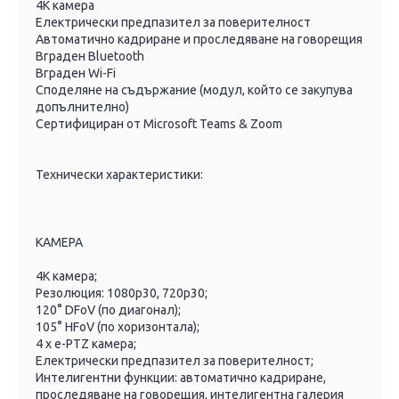
4K камера
Електрически предпазител за поверителност
Автоматично кадриране и проследяване на говорещия
Вграден Bluetooth
Вграден Wi-Fi
Споделяне на съдържание (модул, който се закупува
допълнително)
Сертифициран от Microsoft Teams & Zoom
Технически характеристики:
КАМЕРА
4K камера;
Резолюция: 1080p30, 720p30;
120° DFoV (по диагонал);
105° HFoV (по хоризонтала);
4 x e-PTZ камера;
Електрически предпазител за поверителност;
Интелигентни функции: автоматично кадриране,
проследяване на говорещия, интелигентна галерия