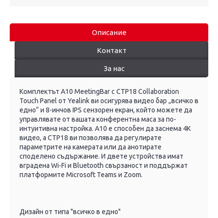
Описание
Контакт
За нас
Комплектът A10 MeetingBar с CTP18 Collaboration
Touch Panel от Yealink ви осигурява видео бар „всичко в
едно“ и 8-инчов IPS сензорен екран, който можете да
управлявате от вашата конферентна маса за по-
интуитивна настройка. A10 е способен да заснема 4K
видео, а CTP18 ви позволява да регулирате
параметрите на камерата или да анотирате
споделено съдържание. И двете устройства имат
вградена Wi-Fi и Bluetooth свързаност и поддържат
платформите Microsoft Teams и Zoom.
Дизайн от типа "всичко в едно"