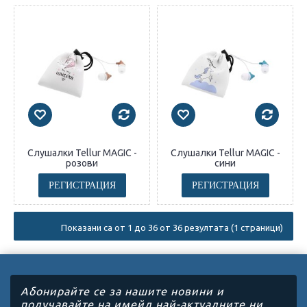
Слушалки Tellur MAGIC -
Слушалки Tellur MAGIC -
розови
сини
РЕГИСТРАЦИЯ
РЕГИСТРАЦИЯ
Показани са от 1 до 36 от 36 резултата (1 страници)
Абонирайте се за нашите новини и
получавайте на имейл най-актуалните ни