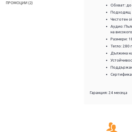
ПРОМОЦИИ
(2)
Обхват: до 
Подходящ з
Честотен об
Аудио:
Пъл
на високого
Размери: 18
Тегло: 280 г
Дължина на
Устойчивос
Поддържани
Сертифика
Гаранция: 24 месеца