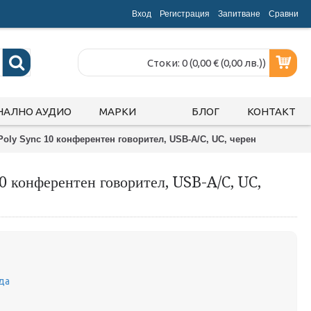
Вход
Регистрация
Запитване
Срaвни
Стоки: 0 (0,00 € (0,00 лв.))
НАЛНО АУДИО
МАРКИ
БЛОГ
КОНТАКТ
Poly Sync 10 конферентен говорител, USB-A/C, UC, черен
0 конферентен говорител, USB-A/C, UC,
да