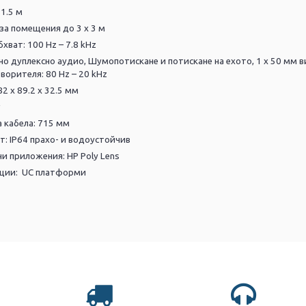
1.5 м
а помещения до 3 x 3 м
хват: 100 Hz – 7.8 kHz
но дуплексно аудио,
Шумопотискане и потискане на ехото,
1 x 50 мм 
ворителя: 80 Hz – 20 kHz
2 x 89.2 x 32.5 мм
 кабела: 715 мм
т: IP64 прахо- и водоустойчив
 приложения: HP Poly Lens
ции:
UC платформи