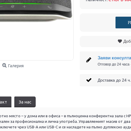
Р
Доб
Заяви консулт
Отговор до 24 часа
Галерия
Доставка до 24
акт
За нас
тно място – у дома или в офиса – в пълноценна конферентна зала с HP
ален за професионална и лична употреба. Управляемият масив от два 
ключете чрез USB-A или USB-C и се насладете на пълно дуплексно аудио