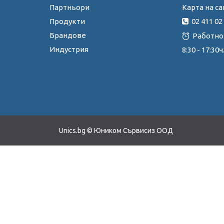
Карта на са
Партньори
02 411 02
Продукти
Брандове
Работно
Индустрия
8:30 - 17:3
Unics.bg © Юником Сървисиз ООД