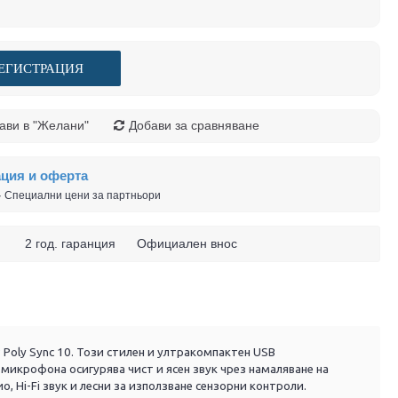
ЕГИСТРАЦИЯ
ави в "Желани"
Добави за сравняване
ация и оферта
 · Специални цени за партньори
 ч. 2 год. гаранция Официален внос
 Poly Sync 10. Този стилен и ултракомпактен USB
микрофона осигурява чист и ясен звук чрез намаляване на
, Hi-Fi звук и лесни за използване сензорни контроли.