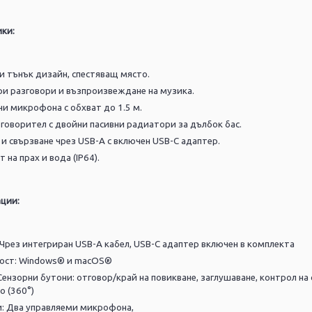
ки:
и тънък дизайн, спестяващ място.
при разговори и възпроизвеждане на музика.
ни микрофона с обхват до 1.5 м.
коговорител с двойни пасивни радиатори за дълбок бас.
 и свързване чрез USB-A с включен USB-C адаптер.
 на прах и вода (IP64).
ции:
Чрез интегриран USB-A кабел,
USB-C адаптер включен в комплекта
ост:
Windows® и macOS®
Сензорни бутони: отговор/край на повикване, заглушаване, контрол на 
о (360°)
и:
Два управляеми микрофона,