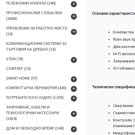
ТЕЛЕФОННИ АПАРАТИ
(246)
+
ПРОФЕСИОНАЛНИ СЛУШАЛКИ
Основни характеристи
+
(2666)
УПРАВЛЕНИЕ НА РАБОТНО МЯСТО
+
Компактен 
(24)
Ясен звук 
КОМУНИКАЦИОННИ СИСТЕМИ ЗА
Два насоче
ТЪРГОВИЯ НА ДРЕБНО
(16)
Hi-Fi висо
STEM
(78)
+
Захранване
СОФТУЕР
(10)
Устойчивост
SMART HOME
(97)
+
Технически специфика
КОМПЮТЪРНА ПЕРИФЕРИЯ
(445)
+
ПОТРЕБИТЕЛСКО АУДИО
(1209)
+
Свързване:
ЗАХРАНВАНЕ, КАБЕЛИ И
ТЕХНОЛОГИЧНИ АКСЕСОАРИ
+
Съвместим
(1654)
Контроли:
повикванет
ДОМ И СВОБОДНО ВРЕМЕ
(146)
+
Микрофон