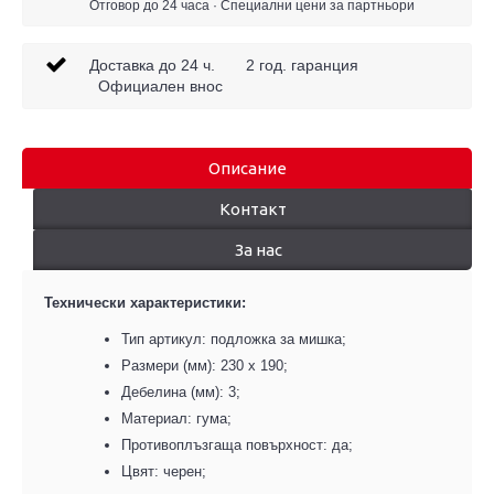
Отговор до 24 часа · Специални цени за партньори
Доставка до 24 ч. 2 год. гаранция
Официален внос
Описание
Контакт
За нас
Технически характеристики:
Тип артикул:
п
одложка за мишка
;
Размери (мм): 230
х
190
;
Дебелина (
мм
): 3
;
Материал:
г
ума
;
Противоплъзгаща повърхност:
д
а;
Цвят: черен
;