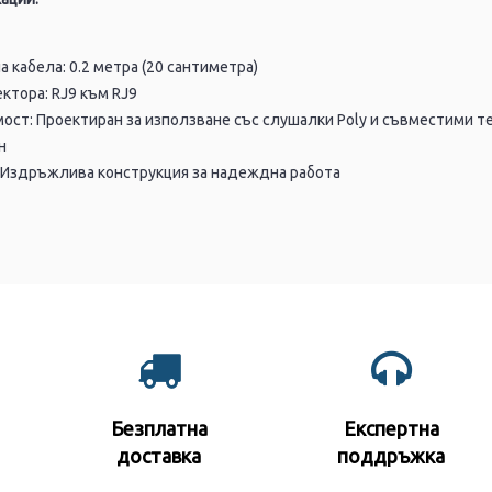
 кабела: 0.2 метра (20 сантиметра)
ектора: RJ9 към RJ9
ост: Проектиран за използване със слушалки Poly и съвместими 
н
 Издръжлива конструкция за надеждна работа
Безплатна
Експертна
доставка
поддръжк
а