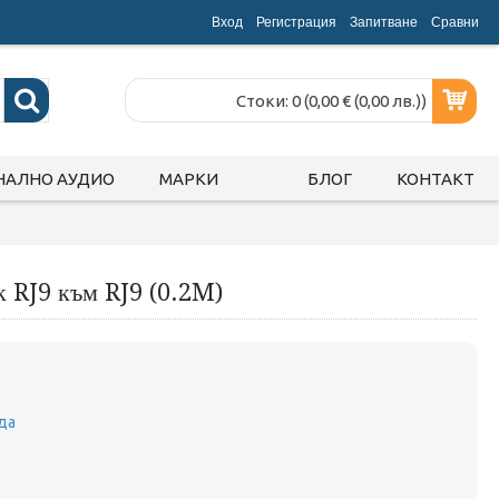
Вход
Регистрация
Запитване
Срaвни
Стоки: 0 (0,00 € (0,00 лв.))
НАЛНО АУДИО
МАРКИ
БЛОГ
КОНТАКТ
к RJ9 към RJ9 (0.2M)
да