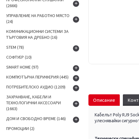
+
(2666)
УПРАВЛЕНИЕ НА РАБОТНО МЯСТО
+
(24)
КОМУНИКАЦИОННИ СИСТЕМИ ЗА
ТЪРГОВИЯ НА ДРЕБНО
(16)
STEM
(78)
+
СОФТУЕР
(10)
SMART HOME
(97)
+
КОМПЮТЪРНА ПЕРИФЕРИЯ
(445)
+
ПОТРЕБИТЕЛСКО АУДИО
(1209)
+
ЗАХРАНВАНЕ, КАБЕЛИ И
Описание
Конт
ТЕХНОЛОГИЧНИ АКСЕСОАРИ
+
(1663)
Кабелът Poly RJ9 Soc
ДОМ И СВОБОДНО ВРЕМЕ
(146)
+
улеснявайки сигурно
ПРОМОЦИИ
(2)
Технически специфик