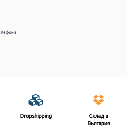
телефони
Dropshipping
Склад в
България