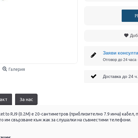
Р
Доб
Заяви консулт
Отговор до 24 часа
Галерия
Доставка до 24
акт
За нас
ket to RJ9 (0.2M) е 20-сантиметров (приблизително 7.9 инча) кабел
то им свързване към жак за слушалки на съвместими телефони.
ации: