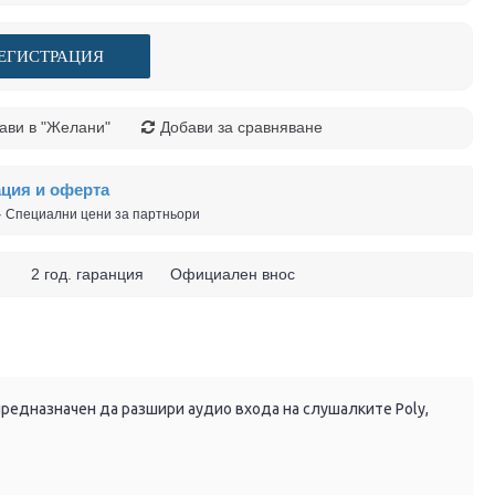
ЕГИСТРАЦИЯ
ави в "Желани"
Добави за сравняване
ация и оферта
 · Специални цени за партньори
 ч. 2 год. гаранция Официален внос
, предназначен да разшири аудио входа на слушалките Poly,