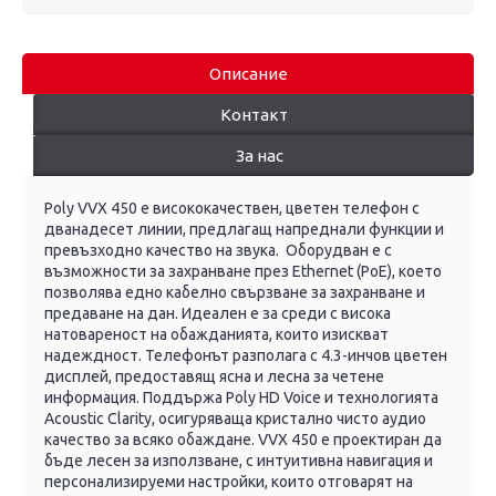
Описание
Контакт
За нас
Poly VVX 450 е висококачествен, цветен телефон с
дванадесет линии, предлагащ напреднали функции и
превъзходно качество на звука. Оборудван е с
възможности за захранване през Ethernet (PoE), което
позволява едно кабелно свързване за захранване и
предаване на дан. Идеален е за среди с висока
натовареност на обажданията, които изискват
надеждност. Телефонът разполага с 4.3-инчов цветен
дисплей, предоставящ ясна и лесна за четене
информация. Поддържа Poly HD Voice и технологията
Acoustic Clarity, осигуряваща кристално чисто аудио
качество за всяко обаждане. VVX 450 е проектиран да
бъде лесен за използване, с интуитивна навигация и
персонализируеми настройки, които отговарят на