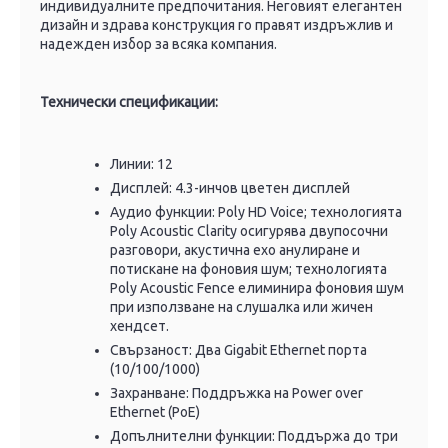
индивидуалните предпочитания. Неговият елегантен
дизайн и здрава конструкция го правят издръжлив и
надежден избор за всяка компания.
Технически спецификации:
Линии: 12
Дисплей: 4.3-инчов цветен дисплей
Аудио функции: Poly HD Voice; технологията
Poly Acoustic Clarity осигурява двупосочни
разговори, акустична ехо анулиране и
потискане на фоновия шум; технологията
Poly Acoustic Fence елиминира фоновия шум
при използване на слушалка или жичен
хендсет.
Свързаност: Два Gigabit Ethernet порта
(10/100/1000)
Захранване: Поддръжка на Power over
Ethernet (PoE)
Допълнителни функции: Поддържа до три