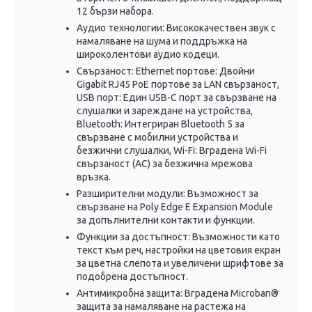
12 бързи набора.
Аудио технологии: Висококачествен звук с
намаляване на шума и поддръжка на
широколентови аудио кодеци.
Свързаност: Ethernet портове: Двойни
Gigabit RJ45 PoE портове за LAN свързаност,
USB порт: Един USB-C порт за свързване на
слушалки и зареждане на устройства,
Bluetooth: Интегриран Bluetooth 5 за
свързване с мобилни устройства и
безжични слушалки, Wi-Fi: Вградена Wi-Fi
свързаност (AC) за безжична мрежова
връзка.
Разширителни модули: Възможност за
свързване на Poly Edge E Expansion Module
за допълнителни контакти и функции.
Функции за достъпност: Възможности като
текст към реч, настройки на цветовия екран
за цветна слепота и увеличени шрифтове за
подобрена достъпност.
Антимикробна защита: Вградена Microban®
защита за намаляване на растежа на