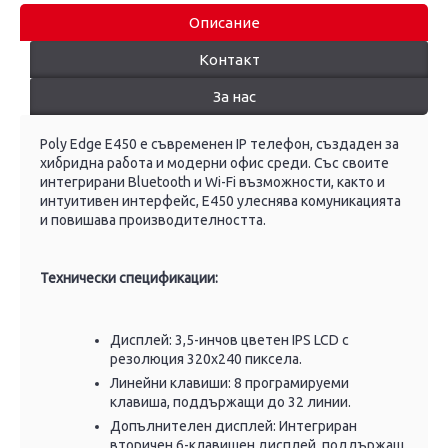
Описание
Контакт
За нас
Poly Edge E450 е съвременен IP телефон, създаден за
хибридна работа и модерни офис среди. Със своите
интегрирани Bluetooth и Wi-Fi възможности, както и
интуитивен интерфейс, E450 улеснява комуникацията
и повишава производителността.
Технически спецификации:
Дисплей: 3,5-инчов цветен IPS LCD с
резолюция 320x240 пиксела.
Линейни клавиши: 8 програмируеми
клавиша, поддържащи до 32 линии.
Допълнителен дисплей: Интегриран
вторичен 6-клавишен дисплей, поддържащ