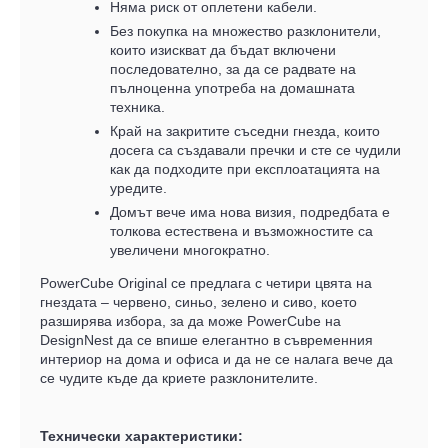
Няма риск от оплетени кабели.
Без покупка на множество разклонители,
които изискват да бъдат включени
последователно, за да се радвате на
пълноценна употреба на домашната
техника.
Край на закритите съседни гнезда, които
досега са създавали пречки и сте се чудили
как да подходите при експлоатацията на
уредите.
Домът вече има нова визия, подредбата е
толкова естествена и възможностите са
увеличени многократно.
PowerCube Original се предлага с четири цвята на
гнездата – червено, синьо, зелено и сиво, което
разширява избора, за да може PowerCube на
DesignNest да се впише елегантно в съвременния
интериор на дома и офиса и да не се налага вече да
се чудите къде да криете разклонителите.
Технически характеристики: