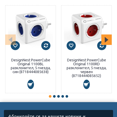
DesignNest PowerCube
DesignNest PowerCube
Original 1100BL
Original 1100RD
разклонител, 5 гнезда,
разклонител, 5 гнезда,
син (8718444085638)
червен
(8718444085652)
Абонирайте се за нашите новини и