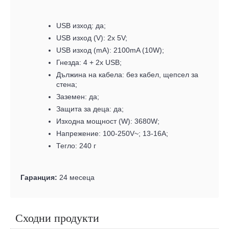
USB изход: да;
USB изход (V): 2x 5V;
USB изход (mA): 2100mA (10W);
Гнезда: 4 + 2x USB;
Дължина на кабела: без кабел, щепсел за
стена;
Заземен: да;
Защита за деца: да;
Изходна мощност (W): 3680W;
Напрежение: 100-250V~; 13-16A;
Тегло: 240 г
Гаранция:
24 месеца
Сходни продукти