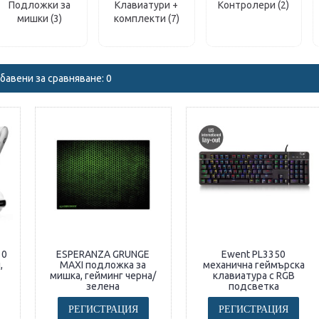
Подложки за
Клавиатури +
Контролери (2)
мишки (3)
комплекти (7)
бавени за сравняване: 0
10
ESPERANZA GRUNGE
Ewent PL3350
,
MAXI подложка за
механична геймърска
мишка, гейминг черна/
клавиатура с RGB
зелена
подсветка
РЕГИСТРАЦИЯ
РЕГИСТРАЦИЯ