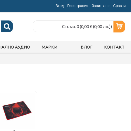
Вход
Регистрация
Запитване
Срaвни
Стоки: 0 (0,00 € (0,00 лв.))
НАЛНО АУДИО
МАРКИ
БЛОГ
КОНТАКТ