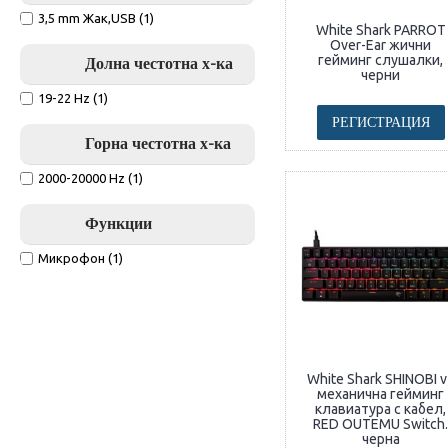
3,5 mm Жак,USB (1)
White Shark PARROT
Over-Ear жични
гейминг слушалки,
Долна честотна х-ка
черни
19-22 Hz (1)
РЕГИСТРАЦИЯ
Горна честотна х-ка
2000-20000 Hz (1)
Функции
Микрофон (1)
White Shark SHINOBI v
механична гейминг
клавиатура с кабел,
RED OUTEMU Switch.
черна