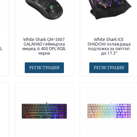
White Shark GM-5007
White Shark ICE
GALAHAD геймърска
SHADOW охлаждаща
5,
мишка, 6.400 DPI, RGB,
подложка за лаптоп
черна
до 17.3"
РЕГИСТРАЦИЯ
РЕГИСТРАЦИЯ