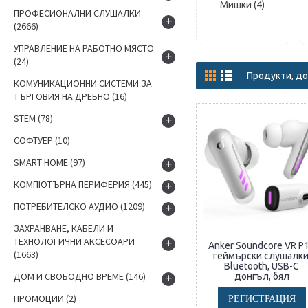
Мишки (4)
ПРОФЕСИОНАЛНИ СЛУШАЛКИ
+
(2666)
УПРАВЛЕНИЕ НА РАБОТНО МЯСТО
+
(24)
Продукти, до
КОМУНИКАЦИОННИ СИСТЕМИ ЗА
ТЪРГОВИЯ НА ДРЕБНО
(16)
STEM
(78)
+
СОФТУЕР
(10)
SMART HOME
(97)
+
КОМПЮТЪРНА ПЕРИФЕРИЯ
(445)
+
ПОТРЕБИТЕЛСКО АУДИО
(1209)
+
ЗАХРАНВАНЕ, КАБЕЛИ И
ТЕХНОЛОГИЧНИ АКСЕСОАРИ
+
Anker Soundcore VR P
(1663)
геймърски слушалки
Bluetooth, USB-C
ДОМ И СВОБОДНО ВРЕМЕ
(146)
донгъл, бял
+
ПРОМОЦИИ
(2)
РЕГИСТРАЦИЯ