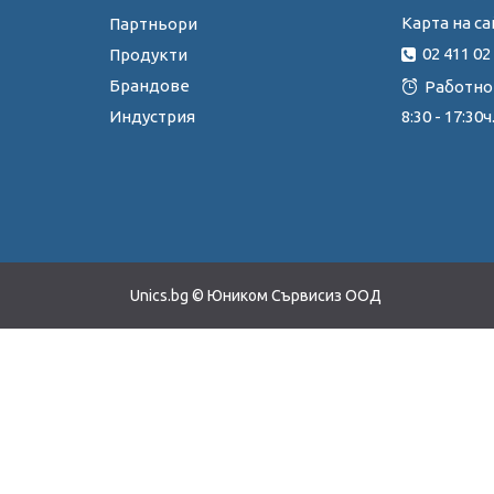
Карта на са
Партньори
02 411 02
Продукти
Брандове
Работно
Индустрия
8:30 - 17:3
Unics.bg © Юником Сървисиз ООД