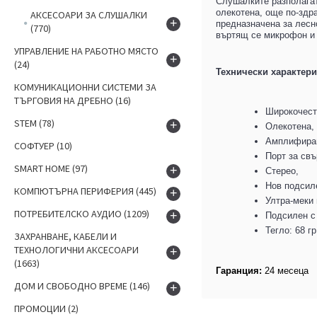
Слушалките разполагат
олекотена, още по-здр
АКСЕСОАРИ ЗА СЛУШАЛКИ
+
предназначена за лесн
(770)
въртящ се микрофон и у
УПРАВЛЕНИЕ НА РАБОТНО МЯСТО
+
(24)
Технически характер
КОМУНИКАЦИОННИ СИСТЕМИ ЗА
ТЪРГОВИЯ НА ДРЕБНО
(16)
Широкочесто
STEM
(78)
+
Олекотена,
Амплифиращ
СОФТУЕР
(10)
Порт за свъ
SMART HOME
(97)
+
Стерео,
Нов подсил
КОМПЮТЪРНА ПЕРИФЕРИЯ
(445)
+
Ултра-меки 
ПОТРЕБИТЕЛСКО АУДИО
(1209)
+
Подсилен с
Тегло: 68 гр
ЗАХРАНВАНЕ, КАБЕЛИ И
ТЕХНОЛОГИЧНИ АКСЕСОАРИ
+
(1663)
Гаранция:
24 месеца
ДОМ И СВОБОДНО ВРЕМЕ
(146)
+
ПРОМОЦИИ
(2)