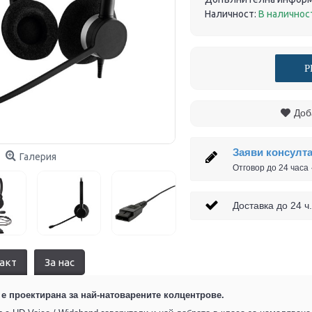
Наличност:
В наличнос
Р
Доб
Заяви консулт
Галерия
Отговор до 24 часа
Доставка до 24
акт
За нас
 е проектирана зa най-натоварените колцентрове.