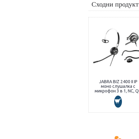
Сходни продук
JABRA BIZ 2400 II IP
моно слушалка с
микрофон 3 в 1, NC, 