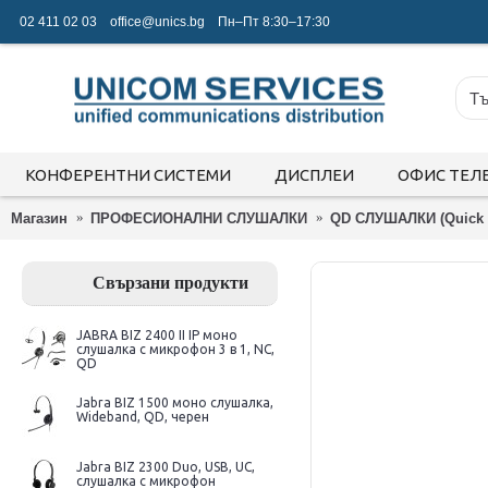
02 411 02 03
office@unics.bg
Пн–Пт 8:30–17:30
КОНФЕРЕНТНИ СИСТЕМИ
ДИСПЛЕИ
ОФИС ТЕЛ
Магазин
ПРОФЕСИОНАЛНИ СЛУШАЛКИ
QD СЛУШАЛКИ (Quick 
Свързани продукти
JABRA BIZ 2400 II IP моно
слушалка с микрофон 3 в 1, NC,
QD
Jabra BIZ 1500 моно слушалка,
Wideband, QD, черен
Jabra BIZ 2300 Duo, USB, UC,
слушалка с микрофон