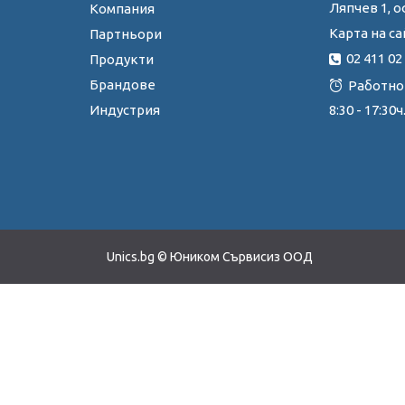
Ляпчев 1, о
Компания
Карта на са
Партньори
02 411 02
Продукти
Брандове
Работно
Индустрия
8:30 - 17:3
Unics.bg © Юником Сървисиз ООД