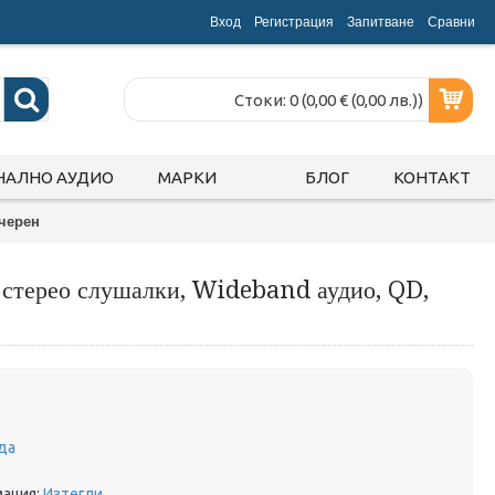
Вход
Регистрация
Запитване
Срaвни
Стоки: 0 (0,00 € (0,00 лв.))
НАЛНО АУДИО
МАРКИ
БЛОГ
КОНТАКТ
 черен
 стерео слушалки, Wideband аудио, QD,
да
ация:
Изтегли