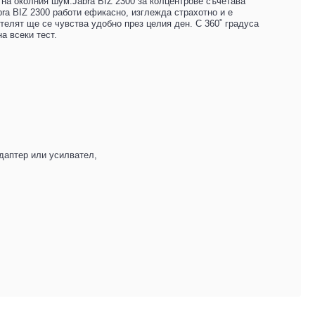
 на околния шум.Jabra BIZ 2300 за колцентрове съчетава
ra BIZ 2300 работи ефикасно, изглежда страхотно и е
телят ще се чувства удобно през целия ден. С 360˚ градуса
а всеки тест.
адаптер или усилвател,