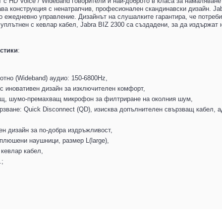
 с HD Voice / Wideband говорители и най-доброто в класа за намаляване
ава конструкция с ненатрапчив, професионален скандинавски дизайн. Jab
о ежедневно управление. Дизайнът на слушалките гарантира, че потреби
плътнен с кевлар кабел, Jabra BIZ 2300 са създадени, за да издържат н
истики
:
тно (Wideband) аудио: 150-6800Hz,
 с иновативен дизайн за изключителен комфорт,
, шумо-премахващ микрофон за филтриране на околния шум,
рзване: Quick Disconnect (QD), изисква допълнителен свързващ кабел, 
ен дизайн за по-добра издръжливост,
плюшени наушници, размер L(large),
 кевлар кабел,
.;