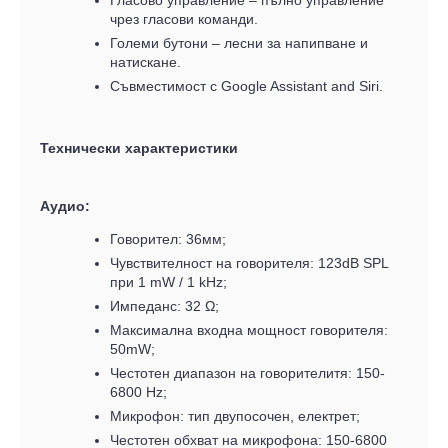
Гласово управление – пълно управление
чрез гласови команди.
Големи бутони – лесни за напипване и
натискане.
Съвместимост с Google Assistant and Siri.
Технически характеристики
Аудио:
Говорител: 36мм;
Чувствителност на говорителя: 123dB SPL
при 1 mW / 1 kHz;
Импеданс: 32 Ω;
Максимална входна мощност говорителя:
50mW;
Честотен диапазон на говорителитя: 150-
6800 Hz;
Микрофон: тип двупосочен, електрет;
Честотен обхват на микрофона: 150-6800