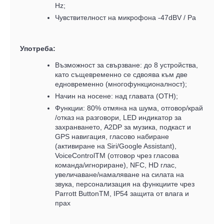
Hz;
Чувствителност на микрофона -47dBV / Pa
Употреба:
Възможност за свързване: до 8 устройства,
като същевременно се сдвоява към две
едновременно (многофункционалност);
Начин на носене: над главата (OTH);
Функции: 80% отмяна на шума, отговор/край
/отказ на разговори, LED индикатор за
захранването, A2DP за музика, подкаст и
GPS навигация, гласово набиране
(активиране на Siri/Google Assistant),
VoiceControlTM (отговор чрез гласова
команда/игнориране), NFC, HD глас,
увеличаване/намаляване на силата на
звука, персонализация на функциите чрез
Parrott ButtonTM, IP54 защита от влага и
прах