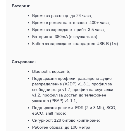
Батерия:
Време за разговор: до 24 часа;
Време в режим на готовност: 400+ часа;
Време за зареждане: прибл. 3.5 часа;
Батерията: 380mA (в слушалката);
Кабел за зареждане: стандартен USB-
B
(1м)
Свързване:
Bluetooth: версия 5;
Поддържани профили: разширено аудио
разпределение (A2DP) v1.3.1, профил за
свободни ръце v1.7, профил на слушалки
v1.2, профил за достъп до телефонен
указател (PBAP) v1.1.1;
Поддържани режими: EDR (2 и 3 Mb), SCO,
eSCO, sniff mode;
Сигурност: 128 битово криптиране;
Работен обхват: до 100 метра;