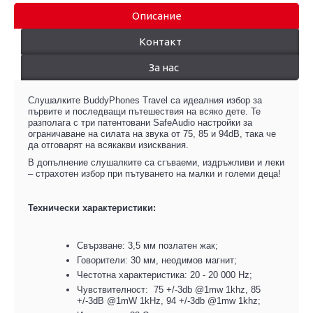
Описание
Контакт
За нас
Слушалките BuddyPhones Travel са идеалния избор за
първите и последващи пътешествия на всяко дете. Те
разполага с три патентовани SafeAudio настройки за
ограничаване на силата на звука от 75, 85 и 94dB, така че
да отговарят на всякакви изисквания.
В допълнение слушалките са сгъваеми, издръжливи и леки
– страхотен избор при пътуването на малки и големи деца!
Технически характеристики:
Свързване: 3,5 мм позлатен жак;
Говорители: 30 мм, неодимов магнит;
Честотна характеристика: 20 - 20 000 Hz;
Чувствителност: 75 +/-3db @1mw 1khz, 85
+/-3dB @1mW 1kHz, 94 +/-3db @1mw 1khz;