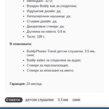
Импенданс: 32 Ω;
Вграден
Buddy
жак за споделяне;
Издръжлив дизайн: да;
Хипоалергенни наушници: да;
Сгъваем дизайн: да;
Декоративни стикери: да;
Дължина на кабела: 0,8 м;
Тегло: 109 г;
В опаковката:
BuddyPhones Travel детски слушалки, 3.5 мм,
сини;
Buddy кабел за споделяне на аудио;
Стикери за персонализация;
Стикери за изписване на името;
Гаранция:
24 месеца
Етикети:
детски слушалки
,
3.5 мм
,
сини