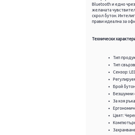
Bluetooth и едно чре
желаната чувствител
скрол бутон. Интели
прави идеална за оф
Технически характер
Тип проду
Тип свързва
Сензор: LE
Регулируем
Брой бутон
Безшумни 
За коя рък
Ергономич
Цвят: Чере
Компютърна
Захранване