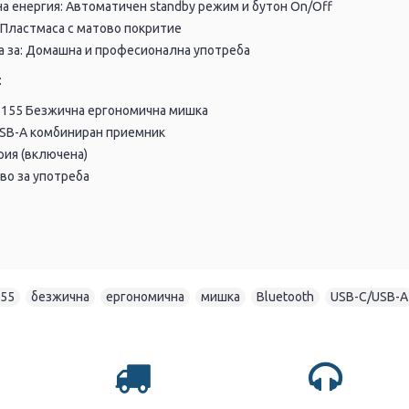
а енергия: Автоматичен standby режим и бутон On/Off
 Пластмаса с матово покритие
 за: Домашна и професионална употреба
:
5155 Безжична ергономична мишка
USB-A комбиниран приемник
рия (включена)
во за употреба
55
,
безжична
,
ергономична
,
мишка
,
Bluetooth
,
USB-C/USB-A