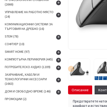
+
(2666)
УПРАВЛЕНИЕ НА РАБОТНО МЯСТО
+
(24)
КОМУНИКАЦИОННИ СИСТЕМИ ЗА
ТЪРГОВИЯ НА ДРЕБНО
(16)
STEM
(78)
+
СОФТУЕР
(10)
SMART HOME
(97)
+
КОМПЮТЪРНА ПЕРИФЕРИЯ
(445)
+
ПОТРЕБИТЕЛСКО АУДИО
(1209)
+
ЗАХРАНВАНЕ, КАБЕЛИ И
ТЕХНОЛОГИЧНИ АКСЕСОАРИ
+
(1663)
Описание
Конт
ДОМ И СВОБОДНО ВРЕМЕ
(146)
+
ПРОМОЦИИ
(2)
Предотвратете натов
комфорт и естествен