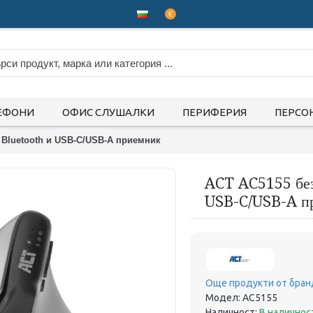
€
ЕФОНИ
ОФИС СЛУШАЛКИ
ПЕРИФЕРИЯ
ПЕРСО
Bluetooth и USB-C/USB-A приемник
ACT AC5155 без
USB-C/USB-A п
Още продукти от бран
Модел:
AC5155
Наличност:
В наличнос