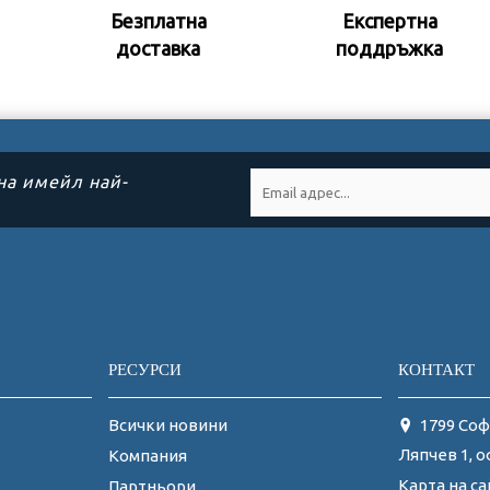
Безплатна
Експертна
доставка
поддръжк
а
на имейл най-
РЕСУРСИ
КОНТАКТ
Всички новини
1799 Соф
Ляпчев 1, о
Компания
Карта на са
Партньори