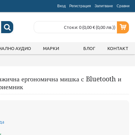
Вход
Регистрация
Запитване
Срaвни
Стоки: 0 (0,00 € (0,00 лв.))
НАЛНО АУДИО
МАРКИ
БЛОГ
КОНТАКТ
жична ергономична мишка с Bluetooth и
риемник
да
т