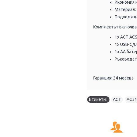
Икономия н
Материал:
Подходяща
Комплектът включва
1x ACT AC
1x USB-C/
1x AA бате
Ръководст
Гаранция: 24 месеца
Етикети:
ACT
,
AC51