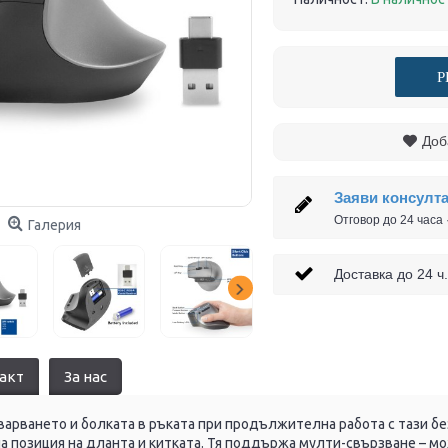
Р
Доб
Заяви консулт
Отговор до 24 часа
Галерия
Доставка до 24
акт
За нас
арването и болката в ръката при продължителна работа с тази б
а позиция на дланта и китката. Тя поддържа мулти-свързване – мо