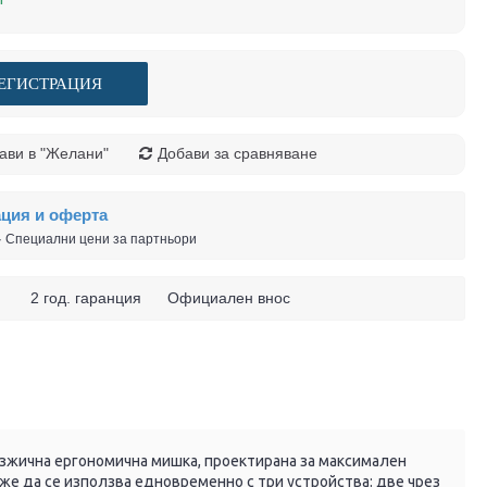
ЕГИСТРАЦИЯ
ави в "Желани"
Добави за сравняване
ация и оферта
 · Специални цени за партньори
 ч. 2 год. гаранция Официален внос
езжична ергономична мишка, проектирана за максимален
же да се използва едновременно с три устройства: две чрез