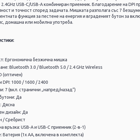
з 2.4GHz USB-C/USB-A комбиниран приемник. Благодарение на DPI п
ност и точност според задачата. Мишката разполага със 7 безшумн
гентната функция за пестене на енергия и вграденият бутон за вк
ис, домашна или мобилна употреба.
истики:
кт: Ергономична безжична мишка
не: Bluetooth 3.0 / Bluetooth 5.0 / 2.4 GHz Wireless
D (оптичен)
 DPI: 1000 / 1600 / 2400
и: 7 (вкл. странични „напред/назад“)
бутони: Да
а: Дясна
ен дизайн: Да
н / Сребрист
 връзка: USB-A и USB-C приемник (2-в-1)
: Батерия (1x AA, включена в комплекта)