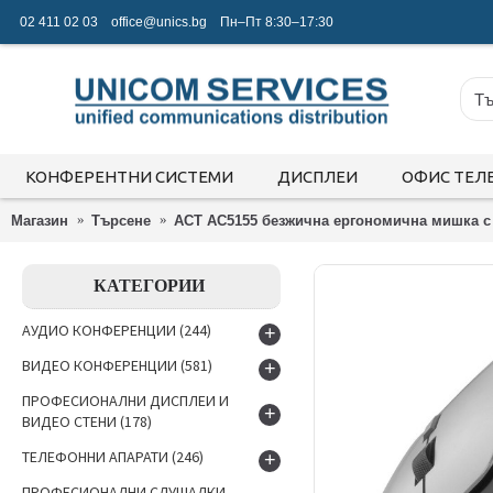
02 411 02 03
office@unics.bg
Пн–Пт 8:30–17:30
КОНФЕРЕНТНИ СИСТЕМИ
ДИСПЛЕИ
ОФИС ТЕЛ
Магазин
Търсене
ACT AC5155 безжична ергономична мишка с 
КАТЕГОРИИ
АУДИО КОНФЕРЕНЦИИ
(244)
+
ВИДЕО КОНФЕРЕНЦИИ
(581)
+
ПРОФЕСИОНАЛНИ ДИСПЛЕИ И
+
ВИДЕО СТЕНИ
(178)
ТЕЛЕФОННИ АПАРАТИ
(246)
+
ПРОФЕСИОНАЛНИ СЛУШАЛКИ