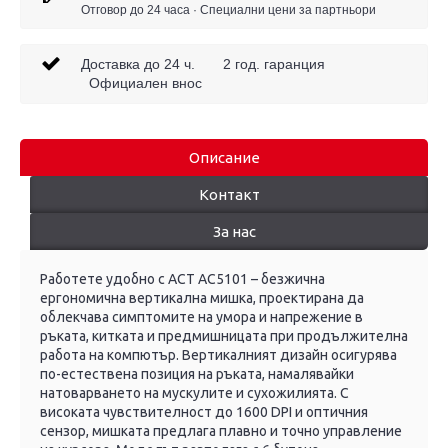
Отговор до 24 часа · Специални цени за партньори
Доставка до 24 ч. 2 год. гаранция
Официален внос
Описание
Контакт
За нас
Работете удобно с ACT AC5101 – безжична
ергономична вертикална мишка, проектирана да
облекчава симптомите на умора и напрежение в
ръката, китката и предмишницата при продължителна
работа на компютър. Вертикалният дизайн осигурява
по-естествена позиция на ръката, намалявайки
натоварването на мускулите и сухожилията. С
високата чувствителност до 1600 DPI и оптичния
сензор, мишката предлага плавно и точно управление