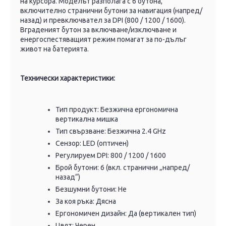
на курсора. Моделът разполага с 6 бутона,
включително странични бутони за навигация (напред/
назад) и превключвател за DPI (800 / 1200 / 1600).
Вграденият бутон за включване/изключване и
енергоспестяващият режим помагат за по-дълъг
живот на батерията.
Технически характеристики:
Тип продукт: Безжична ергономична
вертикална мишка
Тип свързване: Безжична 2.4 GHz
Сензор: LED (оптичен)
Регулируем DPI: 800 / 1200 / 1600
Брой бутони: 6 (вкл. странични „напред/
назад“)
Безшумни бутони: Не
За коя ръка: Дясна
Ергономичен дизайн: Да (вертикален тип)
Цвят: Черен