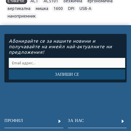
Етикети:
ACT
,
AC5101
,
безжична
,
ергономична
,
вертикална
,
мишка
,
1600
,
DPI
,
USB-A
,
наноприемник
Абонирайте се за нашите новини и
получавайте на имейл най-актуалните ни
предложения!
ЗАПИШИ СЕ
ПРОФИЛ
ЗА НАС