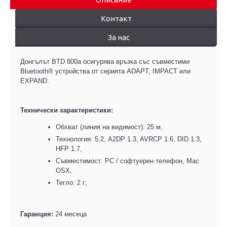
Контакт
За нас
Донгълъ
т BTD 800a осигурява връзка със съвместими
Bluetooth® устройства от серията ADAPT, IMPACT или
EXPAND.
Технически
характеристик
и:
Обхват (линия на видимост): 25
м
,
Технология: 5.2, A2DP 1.3, AVRCP 1.6, DID 1.3,
HFP 1.7,
Съвместимост: PC / софтуерен телефон, Mac
OSX,
Тегло: 2
г
;
Гаранция:
24 месеца