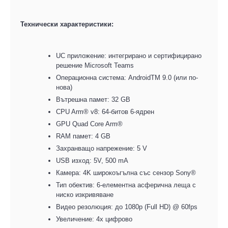
Технически
характеристики:
UC приложение
:
и
нтегрирано и сертифицирано
решение Microsoft Teams
Операционна система
:
AndroidTM 9.0 (или по-
нова)
Вътрешна памет
:
32 GB
CPU Arm® v8
:
64-битов 6-ядрен
GPU Quad Core Arm®
RAM памет
:
4 GB
Захранващо напрежение
:
5 V
USB
и
зход
:
5
V, 500 mA
Камера
:
4K широкоъгълна със сензор Sony®
Тип обектив
:
6
-
елемент
на
асферична леща с
ниско изкривяване
Видео резолюция
:
д
о 1080p (Full HD) @ 60fps
Увеличение
:
4x цифрово