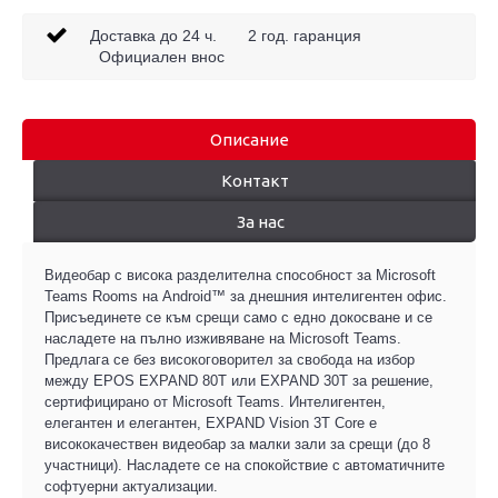
Доставка до 24 ч. 2 год. гаранция
Официален внос
Описание
Контакт
За нас
Видеобар с висока разделителна способност за Microsoft
Teams Rooms на Android™ за днешния интелигентен офис.
Присъединете се към срещи само с едно докосване и се
насладете на пълно изживяване на Microsoft Teams.
Предлага се без високоговорител за свобода на избор
между EPOS EXPAND 80T или EXPAND 30T за решение,
сертифицирано от Microsoft Teams. Интелигентен,
елегантен и елегантен, EXPAND Vision 3T Core е
висококачествен видеобар за малки зали за срещи (до 8
участници). Насладете се на спокойствие с автоматичните
софтуерни актуализации.