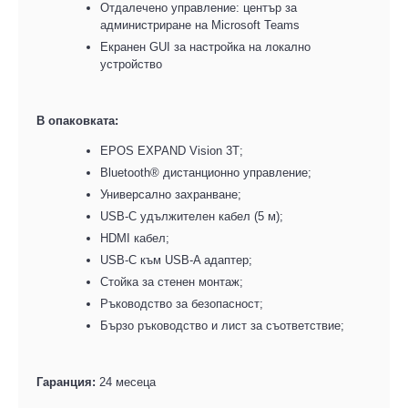
Отдалечено управление
:
ц
ентър за
администриране на Microsoft Teams
Екранен GUI за настройка на локално
устройство
В опаковката:
EPOS EXPAND Vision 3T
;
Bluetooth® дистанционно управление
;
Универсално захранване
;
USB-C удължителен кабел (5
м);
HDMI кабел
;
USB-C към USB-A адаптер
;
Стойка за стенен монтаж
;
Ръководство за безопасност
;
Бързо ръководство и лист за съответствие
;
Гаранция:
24 месеца