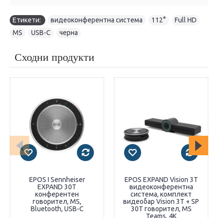
Етикети:
видеоконферентна система
,
112°
,
Full HD
,
MS
,
USB-C
,
черна
Сходни продукти
EPOS I Sennheiser
EPOS EXPAND Vision 3T
EXPAND 30T
видеоконферентна
конферентен
система, комплект
говорител, MS,
видеобар Vision 3T + SP
Bluetooth, USB-C
30T говорител, MS
Teams, 4K