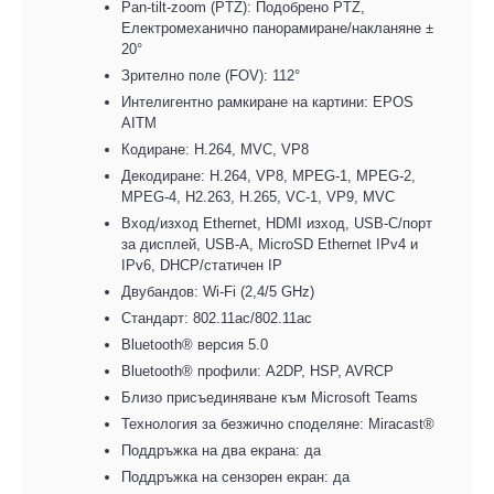
Pan-tilt-zoom (PTZ)
:
Подобрено PTZ,
Електромеханично панорамиране/накланяне ±
20°
Зрително поле (FOV)
:
112°
Интелигентно рамкиране на картини
:
EPOS
AITM
Кодиране: H.264, MVC, VP8
Декодиране: H.264, VP8, MPEG-1, MPEG-2,
MPEG-4, H2.263, H.265, VC-1, VP9, MVC
Вход/изход Ethernet, HDMI изход, USB-C/порт
за дисплей, USB-A, MicroSD Ethernet IPv4 и
IPv6, DHCP/статичен IP
Двубандов
:
Wi-Fi (2,4/5 GHz)
Стандарт: 802.11ac/802.11ac
Bluetooth® версия 5.0
Bluetooth® профили: A2DP, HSP, AVRCP
Близо присъединяване към Microsoft Teams
Технология за безжично споделяне
:
Miracast®
Поддръжка на два екрана
:
д
а
Поддръжка на сензорен екран
:
д
а