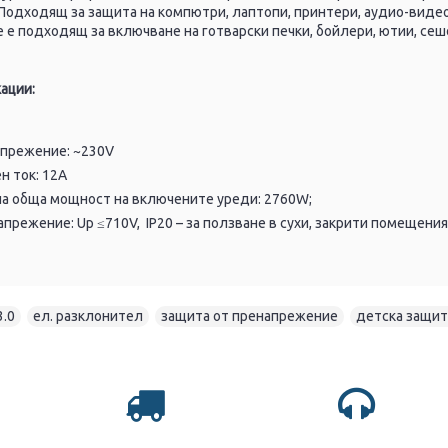
 Подходящ за защита на компютри, лаптопи, принтери, аудио-вид
 е подходящ за включване на готварски печки, бойлери, ютии, сеш
кации:
апрежение: ~230V
н ток: 12А
а обща мощност на включените уреди: 2760W;
прежение: Up ≤710V, IP20 – за ползване в сухи, закрити помещения
3.0
,
ел. разклонител
,
защита от пренапрежение
,
детска защит