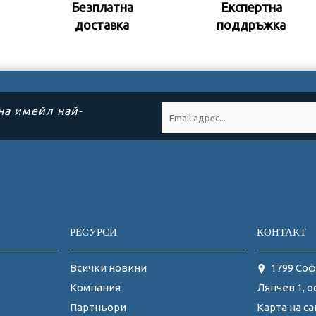
Безплатна
Експертна
доставка
поддръжк
а
на имейл най-
РЕСУРСИ
КОНТАКТ
Всички новини
1799 Соф
Ляпчев 1, о
Компания
Карта на са
Партньори