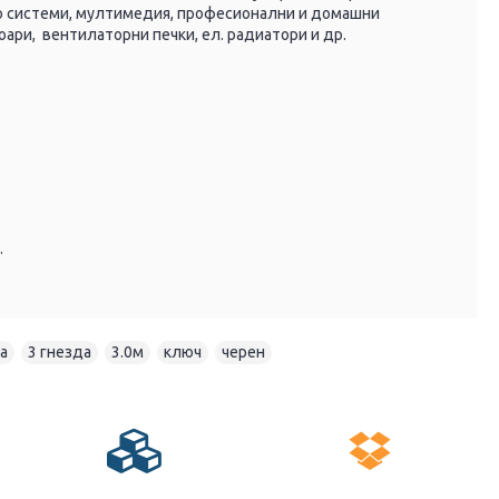
ео системи, мултимедия, професионални и домашни
оари, вентилаторни печки, ел. радиатори и др.
.
а
,
3 гнезда
,
3.0м
,
ключ
,
черен