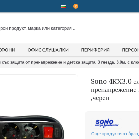
€
ЕФОНИ
ОФИС СЛУШАЛКИ
ПЕРИФЕРИЯ
ПЕРСО
 със защита от пренапрежение и детска защита, 3 гнезда, 3.0м, с кл
Sono 4КХ3.0 ел
пренапрежение и
,черен
Още продукти от бран