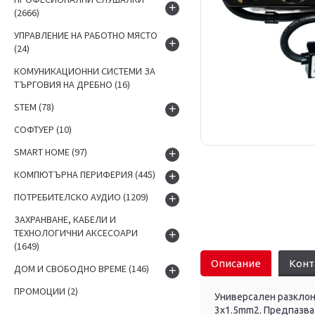
+
(2666)
УПРАВЛЕНИЕ НА РАБОТНО МЯСТО
+
(24)
КОМУНИКАЦИОННИ СИСТЕМИ ЗА
ТЪРГОВИЯ НА ДРЕБНО
(16)
STEM
(78)
+
СОФТУЕР
(10)
SMART HOME
(97)
+
КОМПЮТЪРНА ПЕРИФЕРИЯ
(445)
+
ПОТРЕБИТЕЛСКО АУДИО
(1209)
+
ЗАХРАНВАНЕ, КАБЕЛИ И
ТЕХНОЛОГИЧНИ АКСЕСОАРИ
+
(1649)
Описание
Конт
ДОМ И СВОБОДНО ВРЕМЕ
(146)
+
ПРОМОЦИИ
(2)
Универсален разклон
3x1.5mm2. Предпазва