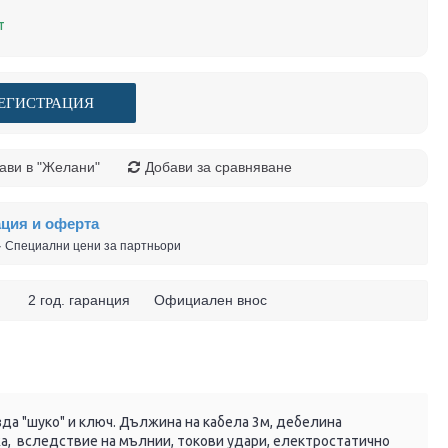
т
ЕГИСТРАЦИЯ
ави в "Желани"
Добави за сравняване
ация и оферта
 · Специални цени за партньори
 ч. 2 год. гаранция Официален внос
да "шуко" и ключ. Дължина на кабела 3м, дебелина
а, вследствие на мълнии, токови удари, електростатично