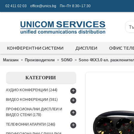
02 411 02 03
office@unics.bg
Пн–Пт 8:30–17:30
КОНФЕРЕНТНИ СИСТЕМИ
ДИСПЛЕИ
ОФИС ТЕЛ
Магазин
Производители
SONO
Sono 4КХ3.0 ел. разклонител
КАТЕГОРИИ
АУДИО КОНФЕРЕНЦИИ
(244)
+
ВИДЕО КОНФЕРЕНЦИИ
(581)
+
ПРОФЕСИОНАЛНИ ДИСПЛЕИ И
+
ВИДЕО СТЕНИ
(178)
ТЕЛЕФОННИ АПАРАТИ
(246)
+
ПРОФЕСИОНАЛНИ СЛУШАЛКИ