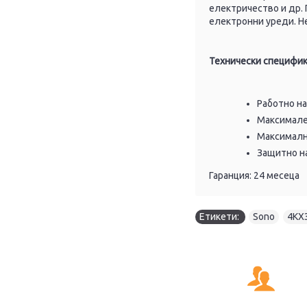
електричество и др.
електронни уреди. Не
Технически специфи
Работно н
Максимале
Максималн
Защитно на
Гаранция: 24 месеца
Етикети:
Sono
,
4КХ