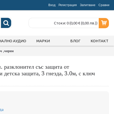
Вход
Регистрация
Запитване
Срaвни
Стоки: 0 (0,00 € (0,00 лв.))
НАЛНО АУДИО
МАРКИ
БЛОГ
КОНТАКТ
юч ,черен
. разклонител със защита от
 детска защита, 3 гнезда, 3.0м, с ключ
да