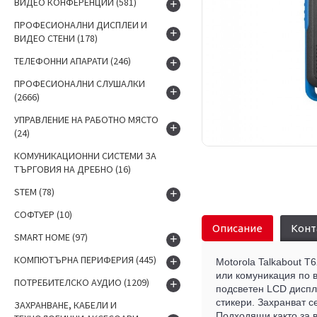
ВИДЕО КОНФЕРЕНЦИИ
(581)
+
ПРОФЕСИОНАЛНИ ДИСПЛЕИ И
+
ВИДЕО СТЕНИ
(178)
ТЕЛЕФОННИ АПАРАТИ
(246)
+
ПРОФЕСИОНАЛНИ СЛУШАЛКИ
+
(2666)
УПРАВЛЕНИЕ НА РАБОТНО МЯСТО
+
(24)
КОМУНИКАЦИОННИ СИСТЕМИ ЗА
ТЪРГОВИЯ НА ДРЕБНО
(16)
STEM
(78)
+
СОФТУЕР
(10)
Описание
Конт
SMART HOME
(97)
+
КОМПЮТЪРНА ПЕРИФЕРИЯ
(445)
+
Motorola Talkabout T
или комуникация по в
ПОТРЕБИТЕЛСКО АУДИО
(1209)
+
подсветен LCD диспле
стикери.
Захранват с
ЗАХРАНВАНЕ, КАБЕЛИ И
Подходящи както за в