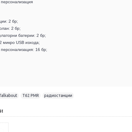
а персонализация
ии: 2 бр;
олан: 2 бр;
латорни батерии: 2 бр;
 2 микро
USB
изхода;
 персонализация: 16 бр;
Talkabout
,
T62 PMR
,
радиостанции
ти