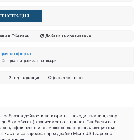
ЕГИСТРАЦИЯ
ави в "Желани"
Добави за сравняване
ация и оферта
 · Специални цени за партньори
 ч. 2 год. гаранция Официален внос
нообразни дейности на открито – походи, къмпинг, спорт
до 8 км обхват (в зависимост от терена). Снабдени са с
а хендсфри, както и възможност за персонализация със
8 часа, и се зареждат чрез двойно Micro USB зарядно.
равия корпус.