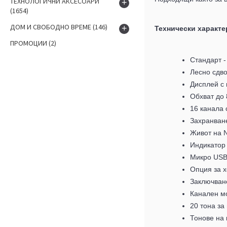
ТЕХНОЛОГИЧНИ АКСЕСОАРИ
+
(1654)
ДОМ И СВОБОДНО ВРЕМЕ
(146)
+
Технически характе
ПРОМОЦИИ
(2)
Стандарт -
Лесно сдв
Дисплей с 
Обхват до 
16 канала 
Захранване
Живот на N
Индикатор 
Микро
US
Опция за 
Заключване
Канален м
20 тона за
Тонове на 