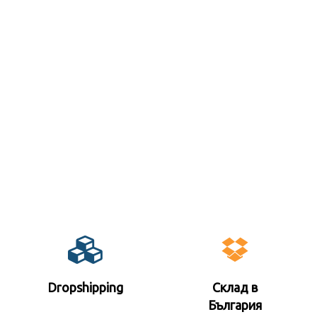
Dropshipping
Склад в
България