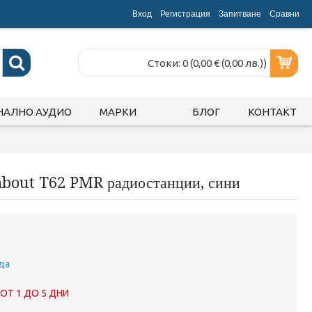
Вход
Регистрация
Запитване
Срaвни
Стоки: 0 (0,00 € (0,00 лв.))
НАЛНО АУДИО
МАРКИ
БЛОГ
КОНТАКТ
about T62 PMR радиостанции, сини
да
ОТ 1 ДО 5 ДНИ