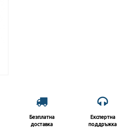
Безплатна
Експертна
доставка
поддръжк
а