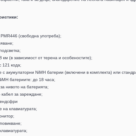
ристики:
 PMR446 (свободна употреба);
ояване;
подсветка;
8 км (в зависимост от терена и особеностите);
с 121 кода;
 с акумулаторни NiMH батерии (включени в комплекта) или стандр
iMH батериите: до 18 часа;
за нивото на батерията;
B
кабел за зареждане;
хендсфри
 на клавиатурата;
онитор;
 повикване;
клавиатурата;