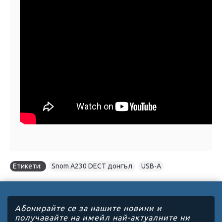
Етикети:
Snom A230 DECT донгъл
,
USB-A
Абонирайте се за нашите новини и
получавайте на имейл най-актуалните ни