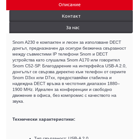
Описание
Контакт
За нас
Snom A230 е компактен и лесен за използване DECT
донгъл, предназначен да осигури безжична свързаност
между съвместими IP телефони Snom и DECT
устройства като слушалка Snom A170 или говорител
Snom C52-SP. Благодарение на интерфейса USB-A 2.0,
донгълът се свързва директно към телефон от сериите
Snom D3xx или D7xx, предоставяйки стабилна и
надеждна DECT връзка в честотния диапазон 1880–
1900 MHz.
Идеален за конференции и свободно
движение в офиса, без компромис с качеството на
звука.
Технически характеристики:
Тип свързаност: USB-A 2.0