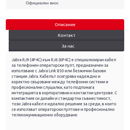
Официален внос
Описание
Контакт
За нас
Jabra RJ9 (4P4C) към RJ6 (6P4C) е специализиран кабел
за телефонен операторски пулт, предназначен за
използване с Jabra Link 850 или безжични базови
станции Jabra. Кабелът осигурява надеждно и
коректно свързване между телефонни системи и
професионални слушалки, като подпомага
интеграцията в корпоративни и контактни центрове. С
компактния си дизайн и стандартна съвместимост,
този Jabra кабел е идеално решение за среди, в които
се използват операторски пултове и професионално
телекомуникационно оборудване.