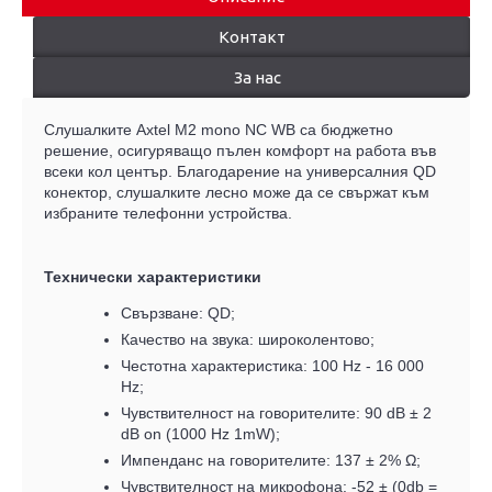
Контакт
За нас
Слушалките
Axtel
M2
mono
NC WB са бюджетно
решение, осигуряващо пълен комфорт на работа във
всеки кол център. Благодарение на универсалния QD
конектор, слушалките лесно може да се свържат към
избраните телефонни устройства.
Технически характеристики
Свързване:
QD
;
Качество на звука: широколентово;
Честотна характеристика: 100 Hz - 16 000
Hz;
Чувствителност на говорителите: 90 dB ± 2
dB on (1000 Hz 1mW);
Импенданс на говорителите: 137 ± 2% Ω;
Чувствителност на микрофона: -52 ± (0db =