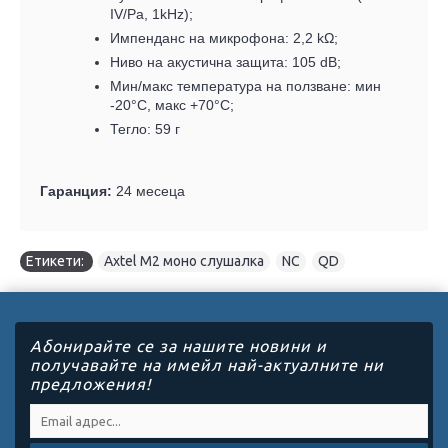
IV/Pa, 1kHz);
Импенданс на микрофона: 2,2 kΩ;
Ниво на акустична защита: 105 dB;
Мин/макс температура на ползване: мин
-20°C, макс +70°C;
Тегло:
59
г
Гаранция:
24 месеца
Етикети:
Axtel M2 моно слушалкa
,
NC
,
QD
Абонирайте се за нашите новини и
получавайте на имейл най-актуалните ни
предложения!