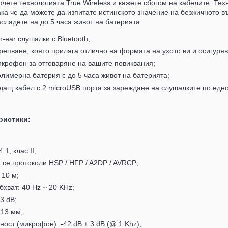
ючете технологията True Wireless и кажете сбогом на кабелите. Тех
така че да можете да изпитате истинското значение на безжичното
асладете на до 5 часа живот на батерията.
n-ear слушалки с Bluetooth;
крепване, която приляга отлично на формата на ухото ви и осигуря
крофон за отговаряне на вашите повиквания;
лимерна батерия с до 5 часа живот на батерията;
ащ кабел с 2 microUSB порта за зареждане на слушалките по едн
ристики:
.1, клас II;
се протоколи HSP / HFP / A2DP / AVRCP;
 10 м;
бхват: 40 Hz ~ 20 KHz;
3 dB;
 13 мм;
ност (микрофон): -42 dB ± 3 dB (@ 1 Khz);