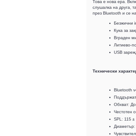
Това е нова ера. Вкл
слушалка на друга, 
през Bluetooth и се н
Безжични i
Кука за за
Вграден ми
Литиево-по
USB зарежд
Технически характе
Bluetooth v4
Поддържат 
Обхват: До
Честотен о
SPL: 115 ± 
Диаметър:
Чувствител