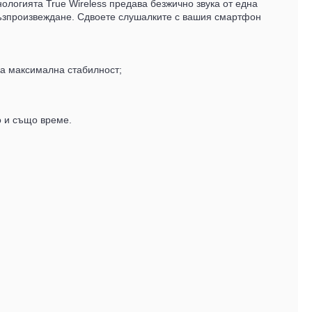
нологията True Wireless предава безжично звука от една
 възпроизвеждане. Сдвоете слушалките с вашия смартфон
ва максимална стабилност;
о и също време.