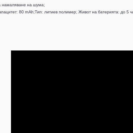
а намаляване на шума;
апацитет: 80 mAh;Тип: литиев полимер; Живот на батерията: до 5 ч