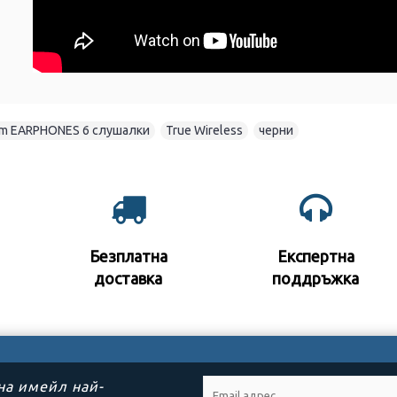
tem EARPHONES 6 слушалки
,
True Wireless
,
черни
Безплатна
Експертна
доставка
поддръжк
а
на имейл най-