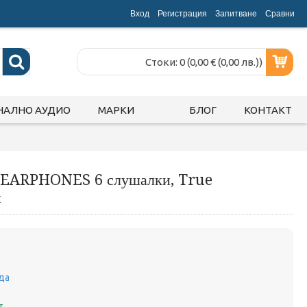
Вход
Регистрация
Запитване
Срaвни
Стоки: 0 (0,00 € (0,00 лв.))
НАЛНО АУДИО
МАРКИ
БЛОГ
КОНТАКТ
 EARPHONES 6 слушалки, True
и
да
т