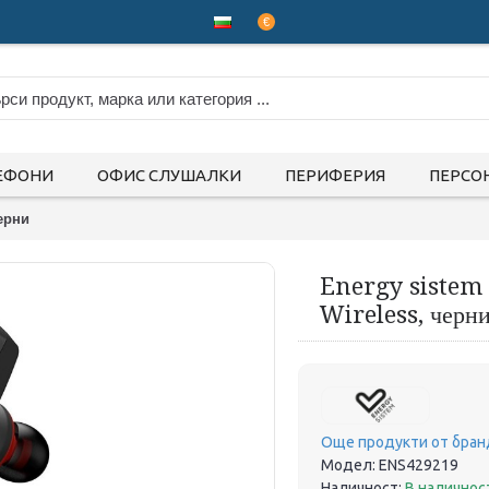
€
ЕФОНИ
ОФИС СЛУШАЛКИ
ПЕРИФЕРИЯ
ПЕРСО
ерни
Energy sistem
Wireless, черн
Още продукти от бран
Модел:
ENS429219
Наличност:
В наличнос