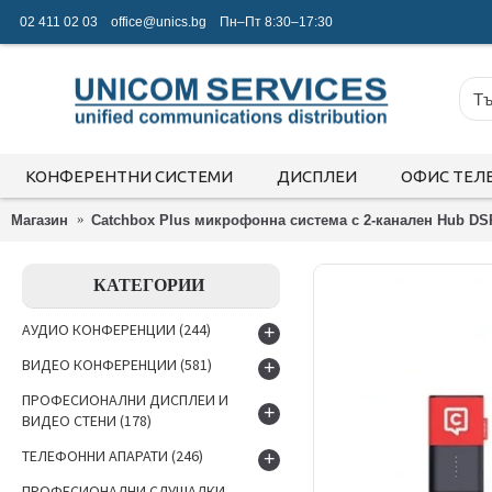
02 411 02 03
office@unics.bg
Пн–Пт 8:30–17:30
КОНФЕРЕНТНИ СИСТЕМИ
ДИСПЛЕИ
ОФИС ТЕЛ
Магазин
Catchbox Plus микрофонна система с 2-канален Hub DS
КАТЕГОРИИ
АУДИО КОНФЕРЕНЦИИ
(244)
+
ВИДЕО КОНФЕРЕНЦИИ
(581)
+
ПРОФЕСИОНАЛНИ ДИСПЛЕИ И
+
ВИДЕО СТЕНИ
(178)
ТЕЛЕФОННИ АПАРАТИ
(246)
+
ПРОФЕСИОНАЛНИ СЛУШАЛКИ