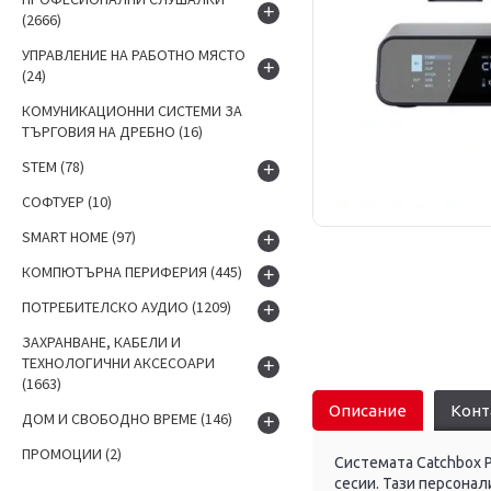
+
(2666)
УПРАВЛЕНИЕ НА РАБОТНО МЯСТО
+
(24)
КОМУНИКАЦИОННИ СИСТЕМИ ЗА
ТЪРГОВИЯ НА ДРЕБНО
(16)
STEM
(78)
+
СОФТУЕР
(10)
SMART HOME
(97)
+
КОМПЮТЪРНА ПЕРИФЕРИЯ
(445)
+
ПОТРЕБИТЕЛСКО АУДИО
(1209)
+
ЗАХРАНВАНЕ, КАБЕЛИ И
ТЕХНОЛОГИЧНИ АКСЕСОАРИ
+
(1663)
Описание
Конт
ДОМ И СВОБОДНО ВРЕМЕ
(146)
+
ПРОМОЦИИ
(2)
Системата Catchbox 
сесии. Тази персонал