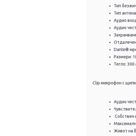
Тип безжи
Тип антена
Аудио вход
Аудио чест
Захранване
Отдалечено
Dante®️ мр
Размери: 1
Тегло: 300 
Clip микрофон с щипк
Аудио чест
Чувствител
Собствен ш
Максимално
Живот на б