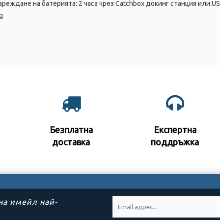
ареждане на батерията: 2 часа чрез Catchbox докинг станция или U
g
Безплатна
Експертна
доставка
поддръжк
а
на имейл най-