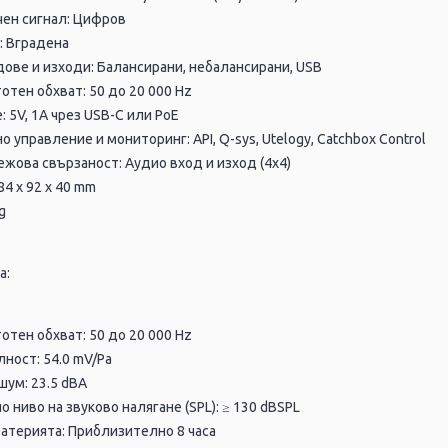
чен сигнал: Цифров
: Вградена
ове и изходи: Балансирани, небалансирани, USB
отен обхват: 50 до 20 000 Hz
: 5V, 1A чрез USB-C или PoE
 управление и мониторинг: API, Q-sys, Utelogy, Catchbox Control
ежова свързаност: Аудио вход и изход (4x4)
84 x 92 x 40 mm
g
а:
отен обхват: 50 до 20 000 Hz
ност: 54.0 mV/Pa
ум: 23.5 dBA
 ниво на звуково налягане (SPL): ≥ 130 dBSPL
атерията: Приблизително 8 часа