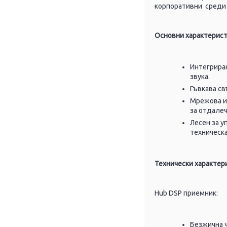
корпоративни среди 
Основни характерист
Интегриран
звука.
Гъвкава св
Мрежова и
за отдале
Лесен за у
техническ
Технически характер
Hub DSP приемник:
Безжична ч