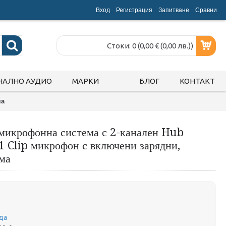
Вход
Регистрация
Запитване
Срaвни
Стоки: 0 (0,00 € (0,00 лв.))
НАЛНО АУДИО
МАРКИ
БЛОГ
КОНТАКТ
ма
микрофонна система с 2-канален Hub
1 Clip микрофон с включени зарядни,
ма
да