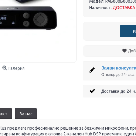
Модел:
PAB000B000J0
Наличност:
ДОСТАВКА 
Р
Доб
Заяви консулт
Галерия
Отговор до 24 часа
Доставка до 24
акт
За нас
Plus предлага професионално решение за безжични микрофони, пр
изирана конфигурация включва 2-канален Hub DSP приемник, един C