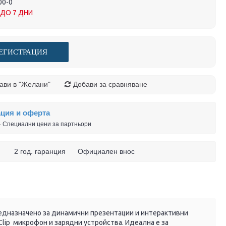
00-0
ДО 7 ДНИ
ЕГИСТРАЦИЯ
ави в "Желани"
Добави за сравняване
ация и оферта
 · Специални цени за партньори
 ч. 2 год. гаранция Официален внос
едназначено за динамични презентации и интерактивни
lip микрофон и зарядни устройства. Идеална е за