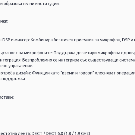
и образователни институции.
ики:
 DSP и миксер: Комбинира безжичен приемник за микрофон, DSP и 
ързаност на микрофоните: Поддържа до четири микрофона едновре
нтеграция: Безпроблемно се интегрира със съществуващи системи 
чено управление.
потреба дизайн: Функции като "вземи и говори" улесняват операци
а поддръжка
истики:
естотна лента: DECT / DECT 6.0 (1.8 / 1.9 GHz)