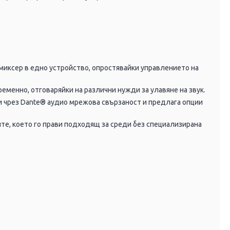
миксер в едно устройство, опростявайки управлението на
менно, отговаряйки на различни нужди за улавяне на звук.
чрез Dante®️ аудио мрежова свързаност и предлага опции
ите, което го прави подходящ за среди без специализирана