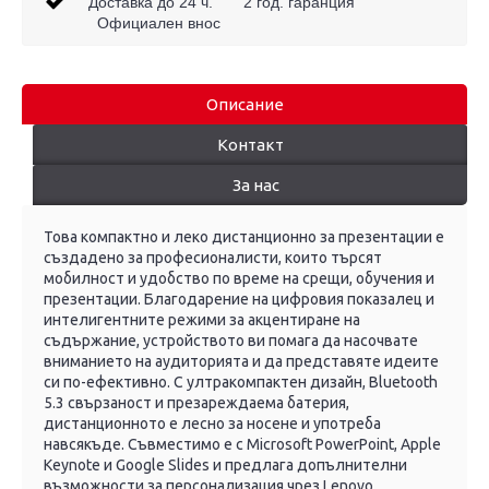
Доставка до 24 ч. 2 год. гаранция
Официален внос
Описание
Контакт
За нас
Това компактно и леко дистанционно за презентации е
създадено за професионалисти, които търсят
мобилност и удобство по време на срещи, обучения и
презентации. Благодарение на цифровия показалец и
интелигентните режими за акцентиране на
съдържание, устройството ви помага да насочвате
вниманието на аудиторията и да представяте идеите
си по-ефективно. С ултракомпактен дизайн, Bluetooth
5.3 свързаност и презареждаема батерия,
дистанционното е лесно за носене и употреба
навсякъде. Съвместимо е с Microsoft PowerPoint, Apple
Keynote и Google Slides и предлага допълнителни
възможности за персонализация чрез Lenovo