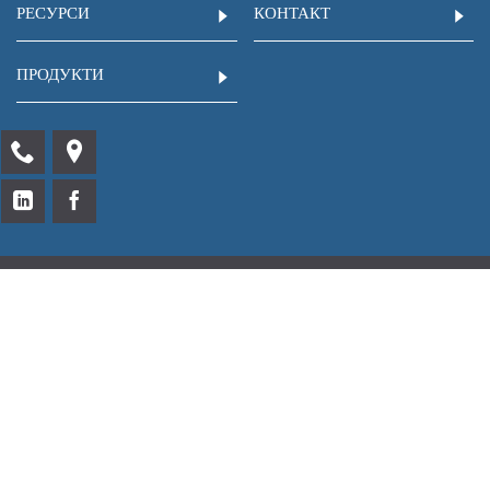
РЕСУРСИ
КОНТАКТ
ПРОДУКТИ
Unics.bg © Юником Сървисиз ООД