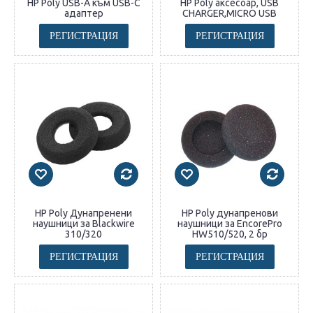
HP Poly USB-A към USB-C
HP Poly аксесоар, USB
адаптер
CHARGER,MICRO USB
РЕГИСТРАЦИЯ
РЕГИСТРАЦИЯ
HP Poly Дунапренени
HP Poly дунапренови
наушници за Blackwire
наушници за EncorePro
310/320
HW510/520, 2 бр
РЕГИСТРАЦИЯ
РЕГИСТРАЦИЯ