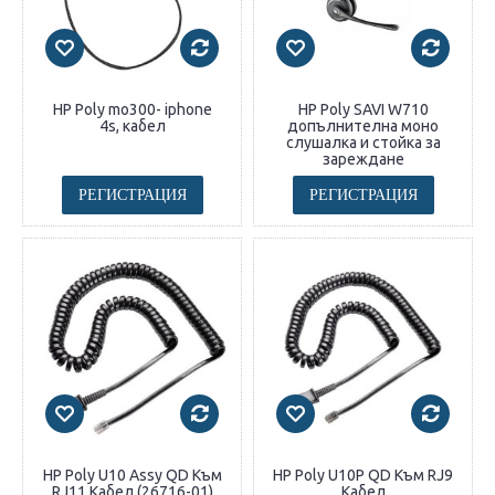
HP Poly mo300- iphone
HP Poly SAVI W710
4s, кабел
допълнителна моно
слушалка и стойка за
зареждане
РЕГИСТРАЦИЯ
РЕГИСТРАЦИЯ
HP Poly U10 Assy QD Към
HP Poly U10P QD Към RJ9
RJ11 Кабел (26716-01)
Кабел