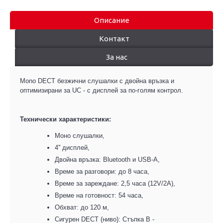
Описание
Контакт
За нас
Mono DECT безжични слушалки с двойна връзка и
оптимизирани за UC - с дисплей за по-голям контрол.
Технически
характеристики
:
М
оно слушалки
,
4'' дисплей
,
Двойна връзка: Bluetooth и USB-A
,
Време за разговори:
д
о 8 часа
,
Време за зареждане: 2,5 часа (12V/2A)
,
Време на готовност: 54 часа
,
Обхват: до 120 м
,
Сигурен DECT (ниво): Стъпка B -