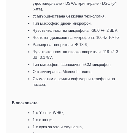
удостоверяване - DSAA, криптиране - DSC (64
бита)
,
Усъвършенствана безжична технология
,
Тип микрофон: двоен микрофон
,
Чувствителност на микрофона: -38.0 +/- 2 dBV
,
Честотен диапазон на микрофона: 100Hz-10kHz
,
Размер на говорителя: Ф 13.6
,
Чувствителност на високоговорителя: 116 +/- 3
dB, 0.179V
,
Тип микрофон:
в
сепосочен ECM микрофон
,
Оптимизиран за Microsoft Teams
,
Съвместим с всички софтуерни телефони на
пазара
;
В опаковката
:
1 x Yealink WH67
,
1 x
станция,
1 x кука за ухо и слушалка
,