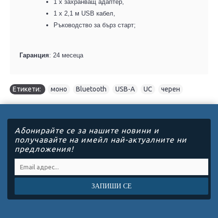
1 x
з
ахранващ адаптер
,
1 x 2,1 м USB кабел
,
Ръководство за бърз старт
;
Гаранция
: 24 месеца
Етикети:
моно
,
Bluetooth
,
USB-A
,
UC
,
черен
Абонирайте се за нашите новини и
получавайте на имейл най-актуалните ни
предложения!
ЗАПИШИ СЕ