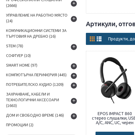
+
(2666)
УПРАВЛЕНИЕ НА РАБОТНО МЯСТО
+
(24)
Артикули, отго
КОМУНИКАЦИОННИ СИСТЕМИ ЗА
ТЪРГОВИЯ НА ДРЕБНО
(16)
Продукти, до
STEM
(78)
+
СОФТУЕР
(10)
SMART HOME
(97)
+
КОМПЮТЪРНА ПЕРИФЕРИЯ
(445)
+
ПОТРЕБИТЕЛСКО АУДИО
(1209)
+
ЗАХРАНВАНЕ, КАБЕЛИ И
ТЕХНОЛОГИЧНИ АКСЕСОАРИ
+
(1663)
EPOS IMPACT 860
ДОМ И СВОБОДНО ВРЕМЕ
(146)
+
стерео слушалки, US
A/C, ANC, UC, черен
ПРОМОЦИИ
(2)