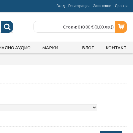
Вход
Регистрация
Запитване
Срaвни
Стоки: 0 (0,00 € (0,00 лв.))
НАЛНО АУДИО
МАРКИ
БЛОГ
КОНТАКТ