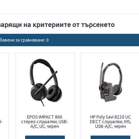
варящи на критериите от търсенето
бавени за сравняване: 0
EPOS IMPACT 860
HP Poly Savi 8220 UC
B-
стерео слушалки, USB-
DECT слушалки, MS,
A/C, UC, черен
USB-A/C, черен