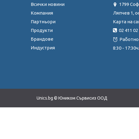
Всички новини
1799 Соф
Ляпчев 1, о
Компания
Карта на са
Партньори
02 411 02
Продукти
Брандове
Работно
Индустрия
8:30 - 17:3
Unics.bg © Юником Сървисиз ООД