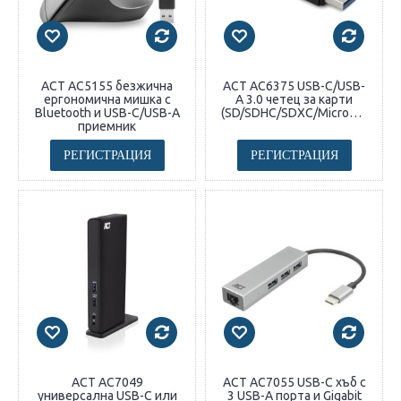
ACT AC5155 безжична
ACT AC6375 USB-C/USB-
ергономична мишка с
A 3.0 четец за карти
Bluetooth и USB-C/USB-A
(SD/SDHC/SDXC/MicroSD)
приемник
РЕГИСТРАЦИЯ
РЕГИСТРАЦИЯ
ACT AC7049
ACT AC7055 USB-C хъб с
универсална USB-C или
3 USB-A порта и Gigabit