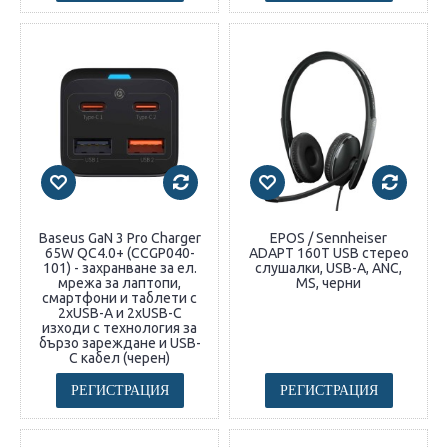
Baseus GaN 3 Pro Charger
EPOS / Sennheiser
65W QC4.0+ (CCGP040-
ADAPT 160T USB стерео
101) - захранване за ел.
слушалки, USB-A, ANC,
мрежа за лаптопи,
MS, черни
смартфони и таблети с
2xUSB-A и 2xUSB-C
изходи с технология за
бързо зареждане и USB-
C кабел (черен)
РЕГИСТРАЦИЯ
РЕГИСТРАЦИЯ