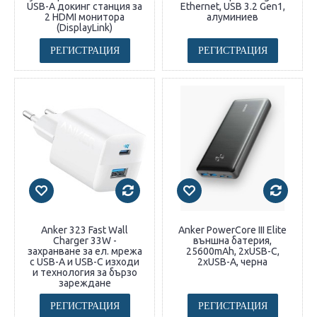
USB-A докинг станция за
Ethernet, USB 3.2 Gen1,
2 HDMI монитора
алуминиев
(DisplayLink)
РЕГИСТРАЦИЯ
РЕГИСТРАЦИЯ
Anker 323 Fast Wall
Anker PowerCore III Elite
Charger 33W -
външна батерия,
захранване за ел. мрежа
25600mAh, 2xUSB-C,
с USB-A и USB-C изходи
2xUSB-A, черна
и технология за бързо
зареждане
РЕГИСТРАЦИЯ
РЕГИСТРАЦИЯ