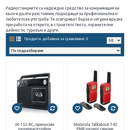
Радиостанциите са надеждно средство за комуникация на
къси и дълги разстояния, подходящи за професионална и
любителска употреба. Те осигуряват бърза и сигурна връзка
при работа на открито, в строителството, охранителни
дейности, туризъм и други.
Продукти, добавени за сравняване: 0
M-152-RC, преносим
Motorola Talkabout T42
радиокасетофон
PMR радиостанции,