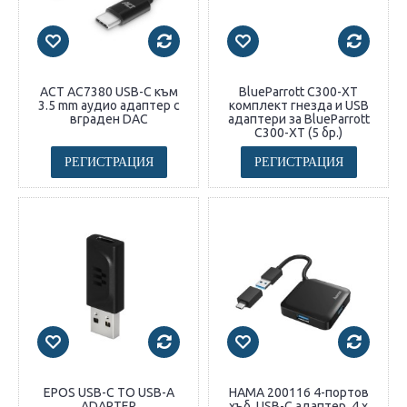
ACT AC7380 USB-C към
BlueParrott C300-XT
3.5 mm аудио адаптер с
комплект гнезда и USB
вграден DAC
адаптери за BlueParrott
C300-XT (5 бр.)
РЕГИСТРАЦИЯ
РЕГИСТРАЦИЯ
EPOS USB-C TO USB-A
HAMA 200116 4-портов
ADAPTER
хъб, USB-C адаптер, 4 х